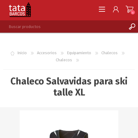
0
REGISTRARSE
INGRESAR
Inicio
Accesorios
Equipamiento
Chalecos
LISTA DE DESEOS
0
Chalecos
Chaleco Salvavidas para ski
talle XL