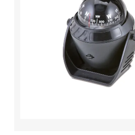
Iluminación
Jarcia
Pastecas y roldanas
Pinturas y antifouling
NAUTOS
Remos/Bicheros
Elementos de Seguridad
Vestimenta