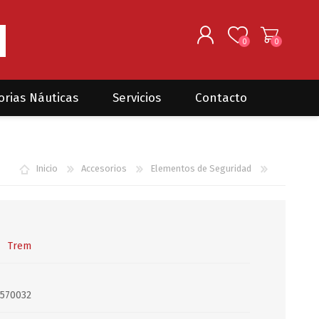
0
0
REGISTRARSE
orias Náuticas
Servicios
Contacto
INGRESAR
Seguros para barcos
DONOVAN MARINE
VELEROS
Inicio
Accesorios
Elementos de Seguridad
Coordinación de Trabajos de
Mantenimiento
Trámites en PNN y PNA
Traslados de embarcaciones
dentro y fuera del país
Trem
Administración de
embarcaciones
4570032
Compra de equipamiento en
plaza y el exterior