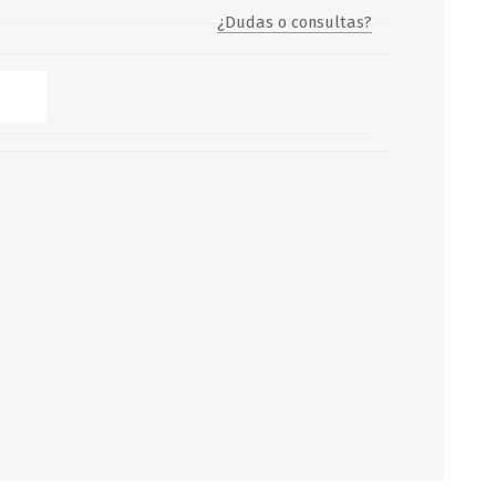
¿Dudas o consultas?
Servicio y mantenimiento de
Balsas Salvavidas
SCHAFER+PETERS GMBH