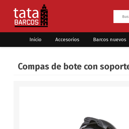
Inicio
Accesorios
Barcos nuevos
Anclas
Rodman
Compas de bote con soporte
CRUCEROS
HAYN
Ánodos
Sea Fox
Bombas
Cabos y amarres
Electrónica
Equipamiento
Grilletes/Guardacabos/Omegas