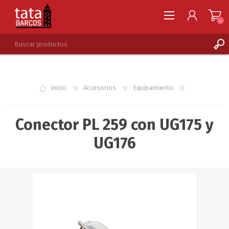
0
REGISTRARSE
INGRESAR
Inicio
Accesorios
Equipamiento
LISTA DE DESEOS
0
Conector PL 259 con UG175 y
UG176