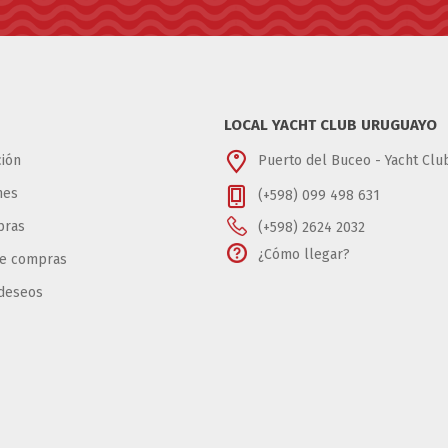
LOCAL YACHT CLUB URUGUAYO
ión
Puerto del Buceo - Yacht Cl
nes
(+598) 099 498 631
pras
(+598) 2624 2032
¿Cómo llegar?
de compras
 deseos