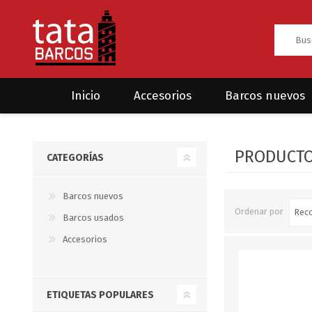
Inicio
Accesorios
Barcos nuevos
Anclas
Rodman
PRODUCTO
CATEGORÍAS
CRUCEROS
HAYN
Ánodos
Sea Fox
Bombas
Barcos nuevos
Ordenar por
Barcos usados
Cabos y amarres
Accesorios
Electrónica
Equipamiento
ETIQUETAS POPULARES
Grilletes/Guardacabos/Omegas