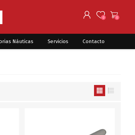
0
0
REGISTRARSE
orias Náuticas
Servicios
Contacto
INGRESAR
Seguros para barcos
DONOVAN MARINE
VELEROS
Coordinación de Trabajos de
Mantenimiento
Trámites en PNN y PNA
Traslados de embarcaciones
dentro y fuera del país
Administración de
embarcaciones
Compra de equipamiento en
plaza y el exterior