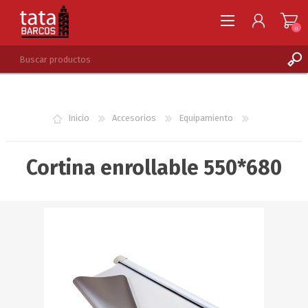
0
REGISTRARSE
INGRESAR
Inicio
Accesorios
Equipamiento
LISTA DE DESEOS
0
Cortina enrollable 550*680