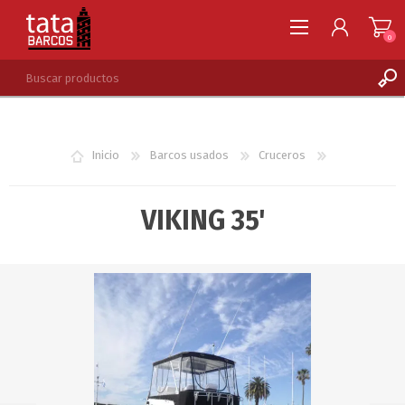
0
REGISTRARSE
INGRESAR
Inicio
Barcos usados
Cruceros
LISTA DE DESEOS
0
VIKING 35'