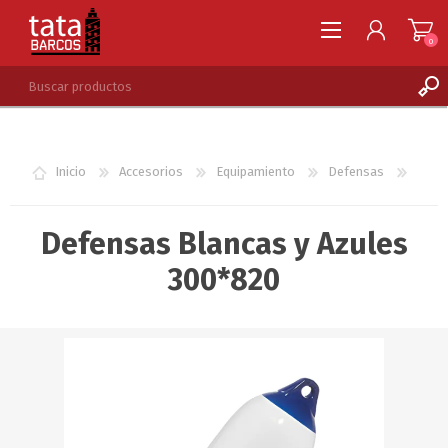
0
REGISTRARSE
INGRESAR
Inicio
Accesorios
Equipamiento
Defensas
LISTA DE DESEOS
0
Defensas Blancas y Azules
300*820