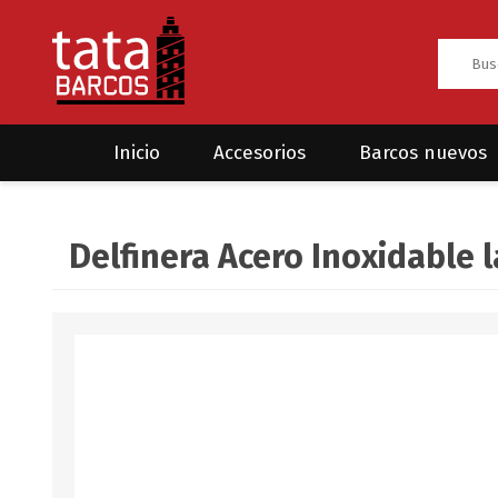
Inicio
Accesorios
Barcos nuevos
Anclas
Rodman
Delfinera Acero Inoxidable 
CRUCEROS
HAYN
Ánodos
Sea Fox
Bombas
Cabos y amarres
Electrónica
Equipamiento
Grilletes/Guardacabos/Omegas