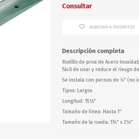
Baterías
Guardacabos
Consultar
Corazón
Chalecos
Omegas
Cables
Chalecos
Perno y Chaveta
AGREGAR A FAVORITOS
Defensas
Espárragos
Guitarras y Motones
Accesorios
Recto
Giratorios/Ganchos
Tensores, Terminales y
Otros
Torcido
otros
PETTIT PAINT
PIERPLAS
Descripción completa
Mantenimiento
Rodillo de proa de Acero Inoxidab
Optimist
fácil de usar y reduce el riesgo d
Resortes
Se instala con pernos de ⅜" (no i
Rodillos
Tipos: Largos
Rotores
Longitud: 15½"
Servicios
Tamaño de línea: Hasta 1"
Tamaño de la rueda: 1¾" x 2½"