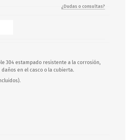
¿Dudas o consultas?
Servicio y mantenimiento de
Balsas Salvavidas
SCHAFER+PETERS GMBH
le 304 estampado resistente a la corrosión,
e daños en el casco o la cubierta.
ncluidos).