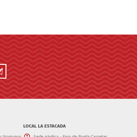
LOCAL LA ESTACADA
ub Uruguayo
Sede náutica - Faro de Punta Carretas