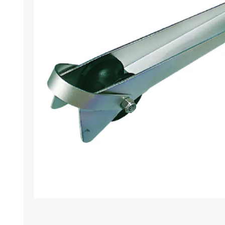
Iluminación
Jarcia
Pastecas y roldanas
Pinturas y antifouling
NAUTOS
Remos/Bicheros
Elementos de Seguridad
Vestimenta