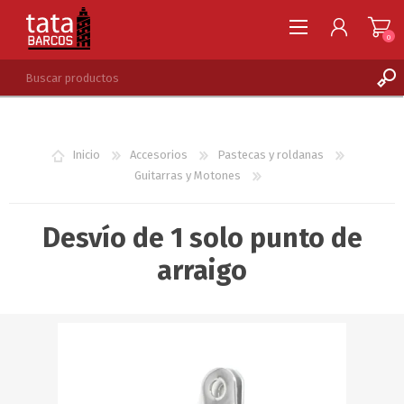
0
REGISTRARSE
INGRESAR
Inicio
Accesorios
Pastecas y roldanas
LISTA DE DESEOS
0
Guitarras y Motones
Desvío de 1 solo punto de
arraigo