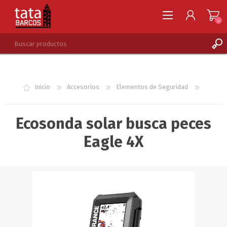
0
REGISTRARSE
INGRESAR
Inicio
Accesorios
Elementos de Seguridad
LISTA DE DESEOS
0
Ecosonda solar busca peces
Eagle 4X