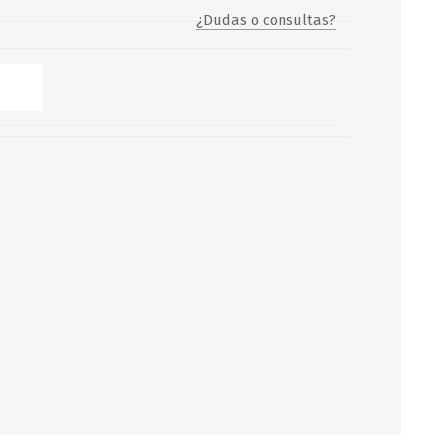
¿Dudas o consultas?
Servicio y mantenimiento de
Balsas Salvavidas
SCHAFER+PETERS GMBH