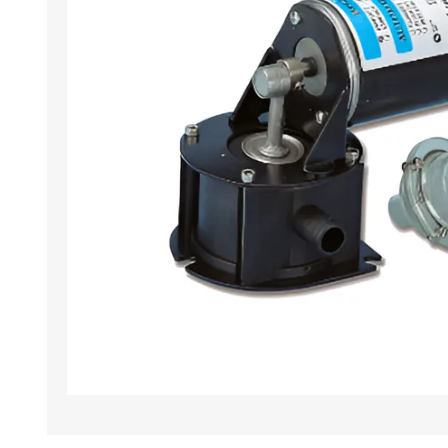
Iluminación
Jarcia
Pastecas y roldanas
Pinturas y antifouling
NAUTOS
Remos/Bicheros
Elementos de Seguridad
Vestimenta