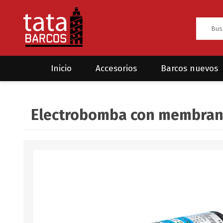
Inicio
Accesorios
Barcos nuevos
Anclas
Rodman
Electrobomba con membran
CRUCEROS
HAYN
Ánodos
Sea Fox
Bombas
Cabos y amarres
Electrónica
Equipamiento
Grilletes/Guardacabos/Omegas