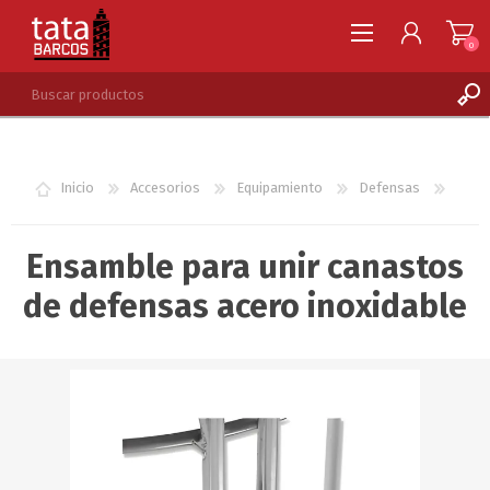
0
REGISTRARSE
INGRESAR
Inicio
Accesorios
Equipamiento
Defensas
LISTA DE DESEOS
0
Ensamble para unir canastos
de defensas acero inoxidable