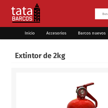
Inicio
Accesorios
Barcos nuevos
Anclas
Rodman
Extintor de 2kg
CRUCEROS
HAYN
Ánodos
Sea Fox
Bombas
Cabos y amarres
Electrónica
Equipamiento
Grilletes/Guardacabos/Omegas