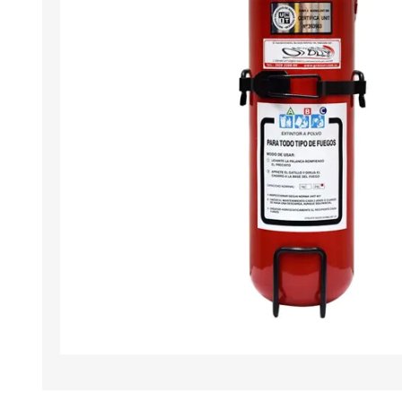
Iluminación
Jarcia
Pastecas y roldanas
Pinturas y antifouling
NAUTOS
Remos/Bicheros
Elementos de Seguridad
Vestimenta