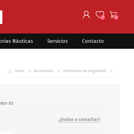
0
0
REGISTRARSE
orias Náuticas
Servicios
Contacto
INGRESAR
Seguros para barcos
DONOVAN MARINE
VELEROS
Inicio
Accesorios
Elementos de Seguridad
Coordinación de Trabajos de
Mantenimiento
Trámites en PNN y PNA
Traslados de embarcaciones
dentro y fuera del país
intor 03
Administración de
embarcaciones
¿Dudas o consultas?
Compra de equipamiento en
plaza y el exterior