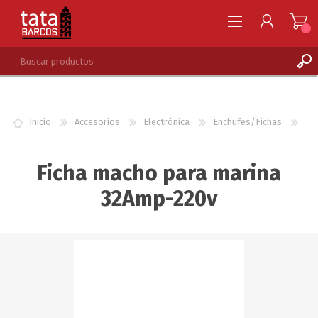
0
REGISTRARSE
INGRESAR
Inicio
Accesorios
Electrónica
Enchufes/Fichas
LISTA DE DESEOS
0
Ficha macho para marina
32Amp-220v