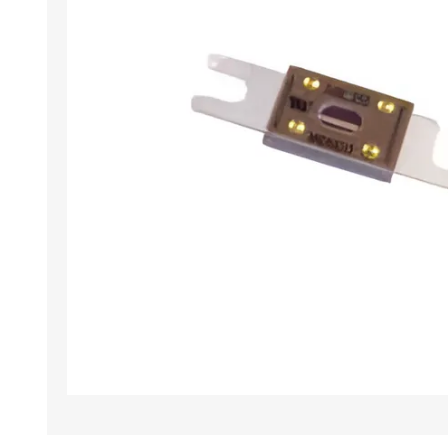
Iluminación
Jarcia
Pastecas y roldanas
Pinturas y antifouling
NAUTOS
Remos/Bicheros
Elementos de Seguridad
Vestimenta