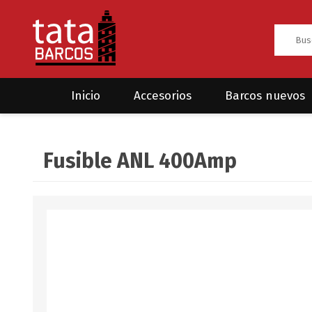
Inicio
Accesorios
Barcos nuevos
Anclas
Rodman
Fusible ANL 400Amp
CRUCEROS
HAYN
Ánodos
Sea Fox
Bombas
Cabos y amarres
Electrónica
Equipamiento
Grilletes/Guardacabos/Omegas