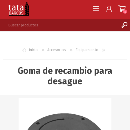
0
REGISTRARSE
INGRESAR
Inicio
Accesorios
Equipamiento
LISTA DE DESEOS
0
Goma de recambio para
desague