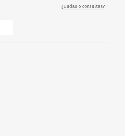
¿Dudas o consultas?
Servicio y mantenimiento de
Balsas Salvavidas
SCHAFER+PETERS GMBH