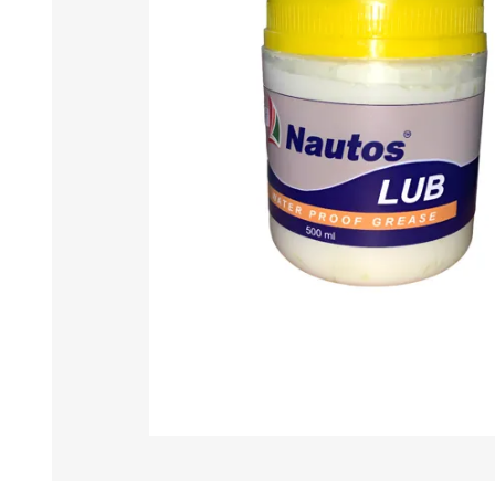
Iluminación
Jarcia
Pastecas y roldanas
Pinturas y antifouling
NAUTOS
Remos/Bicheros
Elementos de Seguridad
Vestimenta