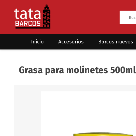
Inicio
Accesorios
Barcos nuevos
Anclas
Rodman
Grasa para molinetes 500ml
CRUCEROS
HAYN
Ánodos
Sea Fox
Bombas
Cabos y amarres
Electrónica
Equipamiento
Grilletes/Guardacabos/Omegas