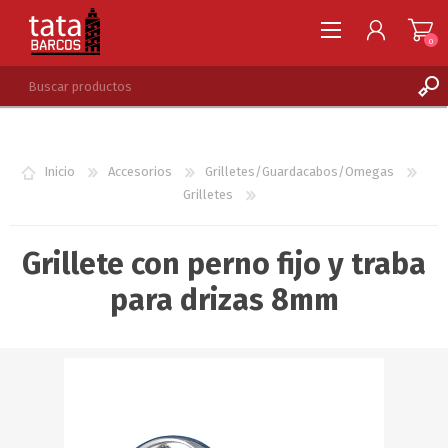
0
REGISTRARSE
INGRESAR
Inicio
Accesorios
Grilletes/Guardacabos/Omegas
LISTA DE DESEOS
0
Grilletes
Grillete con perno fijo y traba
para drizas 8mm