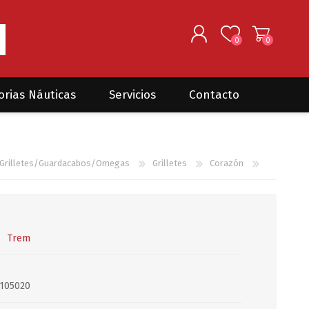
0
0
REGISTRARSE
orias Náuticas
Servicios
Contacto
INGRESAR
Seguros para barcos
DONOVAN MARINE
VELEROS
Grilletes/Guardacabos/Omegas
Grilletes
Corazón
Coordinación de Trabajos de
Mantenimiento
Trámites en PNN y PNA
Traslados de embarcaciones
dentro y fuera del país
Trem
Administración de
embarcaciones
105020
Compra de equipamiento en
plaza y el exterior