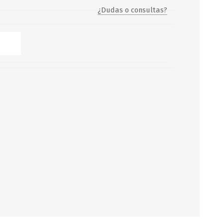
¿Dudas o consultas?
Servicio y mantenimiento de
Balsas Salvavidas
SCHAFER+PETERS GMBH