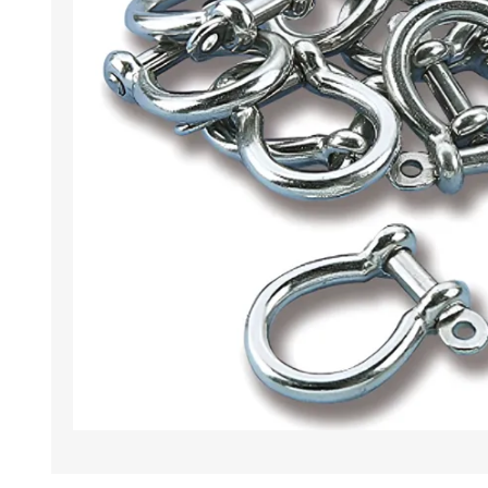
Iluminación
Jarcia
Pastecas y roldanas
Pinturas y antifouling
NAUTOS
Remos/Bicheros
Elementos de Seguridad
Vestimenta