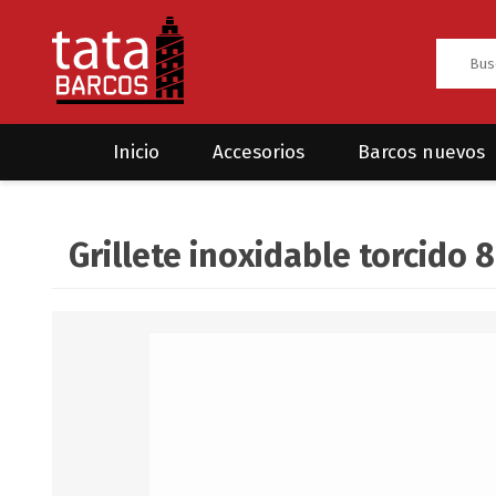
Inicio
Accesorios
Barcos nuevos
Anclas
Rodman
Grillete inoxidable torcido
CRUCEROS
HAYN
Ánodos
Sea Fox
Bombas
Cabos y amarres
Electrónica
Equipamiento
Grilletes/Guardacabos/Omegas