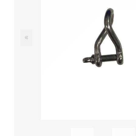
Iluminación
Jarcia
Pastecas y roldanas
Pinturas y antifouling
NAUTOS
Remos/Bicheros
Elementos de Seguridad
Vestimenta