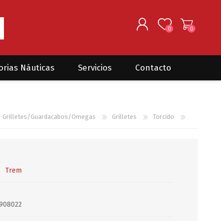
0
0
REGISTRARSE
orias Náuticas
Servicios
Contacto
INGRESAR
Seguros para barcos
DONOVAN MARINE
VELEROS
Grilletes/Guardacabos/Omegas
Grilletes
Torcido
Coordinación de Trabajos de
Mantenimiento
Trámites en PNN y PNA
Traslados de embarcaciones
dentro y fuera del país
Trem
Administración de
embarcaciones
908022
Compra de equipamiento en
plaza y el exterior