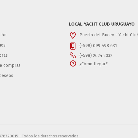
LOCAL YACHT CLUB URUGUAYO
ión
Puerto del Buceo - Yacht Cl
nes
(+598) 099 498 631
pras
(+598) 2624 2032
¿Cómo llegar?
de compras
 deseos
6978720015 - Todos los derechos reservados.