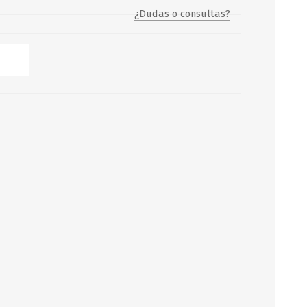
¿Dudas o consultas?
Servicio y mantenimiento de
Balsas Salvavidas
SCHAFER+PETERS GMBH