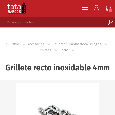
0
REGISTRARSE
INGRESAR
Inicio
Accesorios
Grilletes/Guardacabos/Omegas
LISTA DE DESEOS
0
Grilletes
Recto
Grillete recto inoxidable 4mm