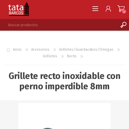
0
REGISTRARSE
INGRESAR
Inicio
Accesorios
Grilletes/Guardacabos/Omegas
LISTA DE DESEOS
0
Grilletes
Recto
Grillete recto inoxidable con
perno imperdible 8mm