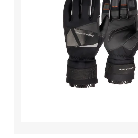
Iluminación
Jarcia
Pastecas y roldanas
Pinturas y antifouling
NAUTOS
Remos/Bicheros
Elementos de Seguridad
Vestimenta