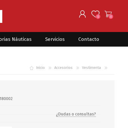
0
0
REGISTRARSE
orias Náuticas
Servicios
Contacto
INGRESAR
Seguros para barcos
DONOVAN MARINE
VELEROS
Inicio
Accesorios
Vestimenta
Coordinación de Trabajos de
Mantenimiento
Trámites en PNN y PNA
Traslados de embarcaciones
dentro y fuera del país
180002
Administración de
embarcaciones
¿Dudas o consultas?
Compra de equipamiento en
plaza y el exterior