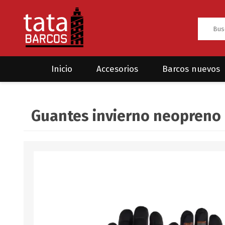
Inicio
Accesorios
Barcos nuevos
Anclas
Rodman
Guantes invierno neopreno
CRUCEROS
HAYN
Ánodos
Sea Fox
Bombas
Cabos y amarres
Electrónica
Equipamiento
Grilletes/Guardacabos/Omegas