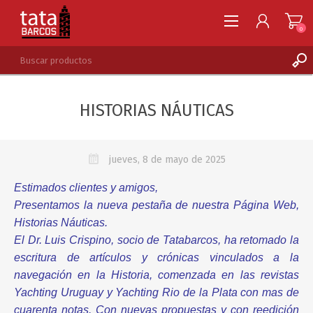
0
REGISTRARSE
HISTORIAS NÁUTICAS
INGRESAR
LISTA DE DESEOS
0
jueves, 8 de mayo de 2025
Estimados clientes y amigos,
Presentamos la nueva pestaña de nuestra Página Web,
Historias Náuticas.
El Dr. Luis Crispino, socio de Tatabarcos, ha retomado la
escritura de artículos y crónicas vinculados a la
navegación en la Historia, comenzada en las revistas
Yachting Uruguay y Yachting Rio de la Plata con mas de
cuarenta notas. Con nuevas propuestas y con reedición