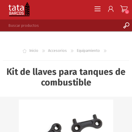
0
REGISTRARSE
INGRESAR
Inicio
Accesorios
Equipamiento
LISTA DE DESEOS
0
Kit de llaves para tanques de
combustible