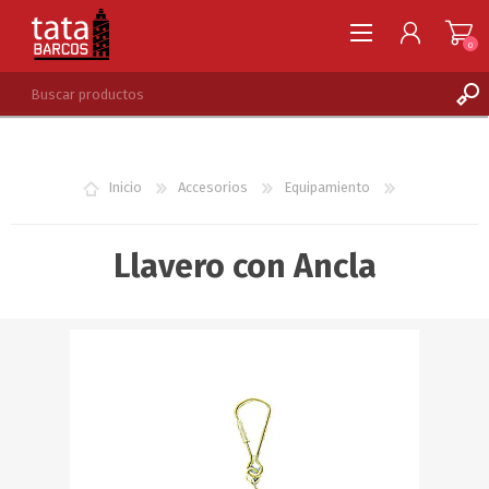
0
REGISTRARSE
INGRESAR
Inicio
Accesorios
Equipamiento
LISTA DE DESEOS
0
Llavero con Ancla