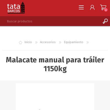
0
REGISTRARSE
INGRESAR
Inicio
Accesorios
Equipamiento
LISTA DE DESEOS
0
Malacate manual para tráiler
1150kg