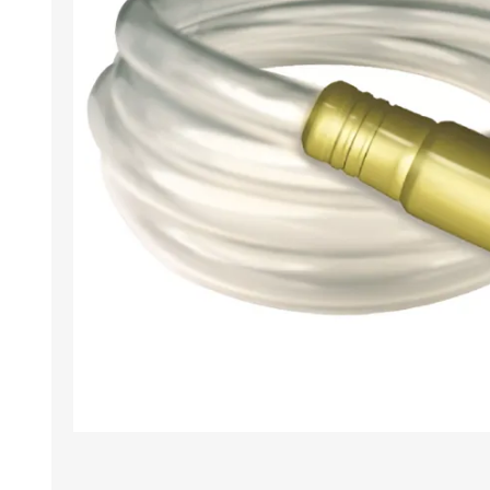
Iluminación
Jarcia
Pastecas y roldanas
Pinturas y antifouling
NAUTOS
Remos/Bicheros
Elementos de Seguridad
Vestimenta