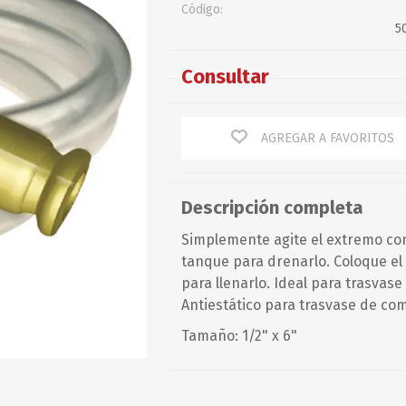
Código:
Baterías
Guardacabos
Corazón
5
Chalecos
Omegas
Cables
Chalecos
Perno y Chaveta
Consultar
Defensas
Espárragos
Guitarras y Motones
Accesorios
Recto
Giratorios/Ganchos
Tensores, Terminales y
Otros
Torcido
otros
PETTIT PAINT
PIERPLAS
AGREGAR A FAVORITOS
Mantenimiento
Optimist
Descripción completa
Resortes
Simplemente agite el extremo con
Rodillos
tanque para drenarlo. Coloque el
Rotores
para llenarlo. Ideal para trasvase
Antiestático para trasvase de co
Servicios
Tamaño: 1/2" x 6"