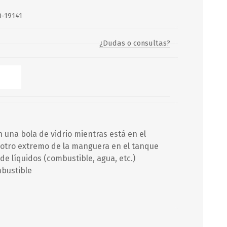
0-19141
Servicio y mantenimiento de
Balsas Salvavidas
¿Dudas o consultas?
SCHAFER+PETERS GMBH
 una bola de vidrio mientras está en el
 otro extremo de la manguera en el tanque
 de líquidos (combustible, agua, etc.)
mbustible