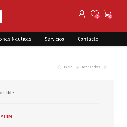
0
0
REGISTRARSE
orias Náuticas
Servicios
Contacto
INGRESAR
Seguros para barcos
DONOVAN MARINE
VELEROS
Inicio
Accesorios
Coordinación de Trabajos de
Mantenimiento
Trámites en PNN y PNA
ustible
Traslados de embarcaciones
dentro y fuera del país
Administración de
embarcaciones
 Marine
Compra de equipamiento en
plaza y el exterior