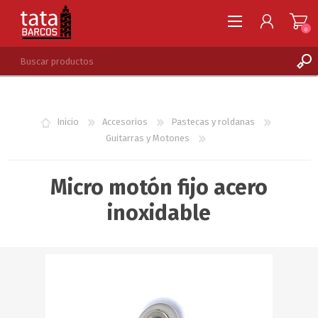
0
REGISTRARSE
INGRESAR
Inicio
Accesorios
Pastecas y roldanas
LISTA DE DESEOS
0
Guitarras y Motones
Micro motón fijo acero
inoxidable