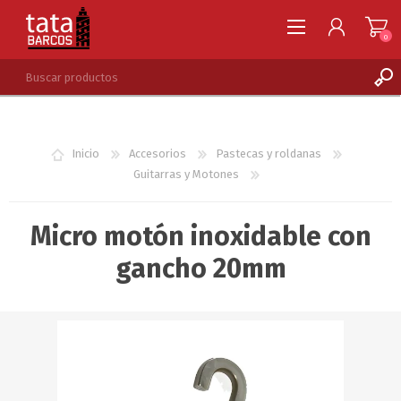
0
REGISTRARSE
INGRESAR
Inicio
Accesorios
Pastecas y roldanas
LISTA DE DESEOS
0
Guitarras y Motones
Micro motón inoxidable con
gancho 20mm