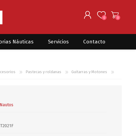
0
0
REGISTRARSE
orias Náuticas
Servicios
Contacto
INGRESAR
Seguros para barcos
DONOVAN MARINE
VELEROS
cesorios
Pastecas y roldanas
Guitarras y Motones
Coordinación de Trabajos de
Mantenimiento
Trámites en PNN y PNA
Traslados de embarcaciones
dentro y fuera del país
Nautos
Administración de
embarcaciones
T2021F
Compra de equipamiento en
plaza y el exterior