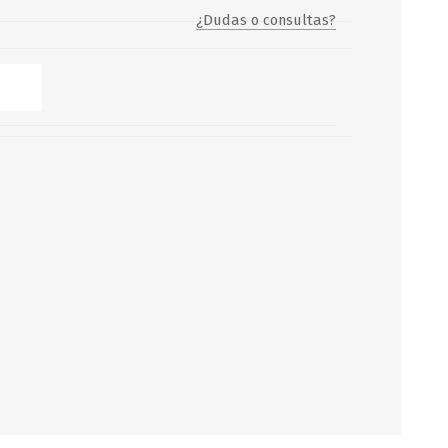
¿Dudas o consultas?
Servicio y mantenimiento de
Balsas Salvavidas
SCHAFER+PETERS GMBH