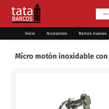
Inicio
Accesorios
Barcos nuevos
Anclas
Rodman
Micro motón inoxidable con
CRUCEROS
HAYN
Ánodos
Sea Fox
Bombas
Cabos y amarres
Electrónica
Equipamiento
Grilletes/Guardacabos/Omegas