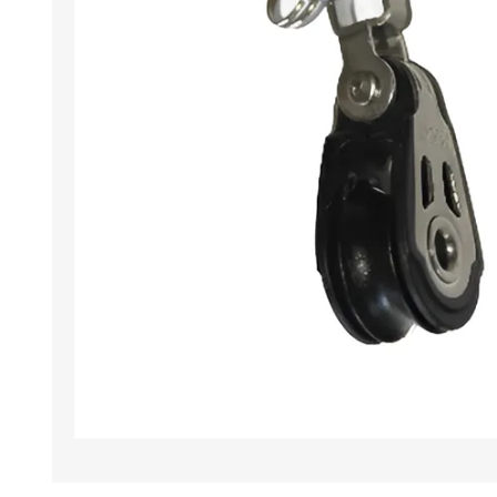
Iluminación
Jarcia
Pastecas y roldanas
Pinturas y antifouling
NAUTOS
Remos/Bicheros
Elementos de Seguridad
Vestimenta