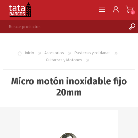
0
REGISTRARSE
INGRESAR
Inicio
Accesorios
Pastecas y roldanas
LISTA DE DESEOS
0
Guitarras y Motones
Micro motón inoxidable fijo
20mm