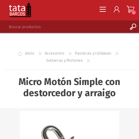
0
REGISTRARSE
INGRESAR
Inicio
Accesorios
Pastecas y roldanas
LISTA DE DESEOS
0
Guitarras y Motones
Micro Motón Simple con
destorcedor y arraigo