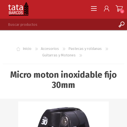
0
REGISTRARSE
INGRESAR
Inicio
Accesorios
Pastecas y roldanas
LISTA DE DESEOS
0
Guitarras y Motones
Micro moton inoxidable fijo
30mm