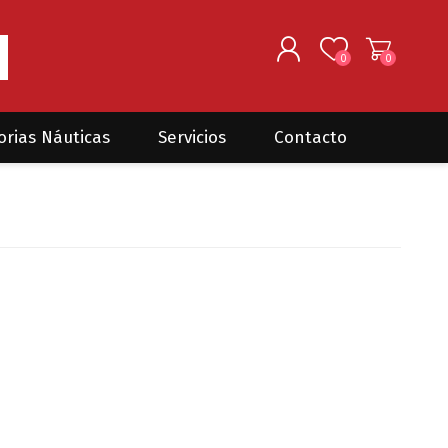
0
0
REGISTRARSE
orias Náuticas
Servicios
Contacto
INGRESAR
Seguros para barcos
DONOVAN MARINE
VELEROS
Coordinación de Trabajos de
Mantenimiento
Trámites en PNN y PNA
Traslados de embarcaciones
dentro y fuera del país
Administración de
embarcaciones
Compra de equipamiento en
plaza y el exterior