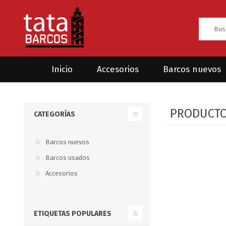
Inicio
Accesorios
Barcos nuevos
Anclas
Rodman
PRODUCTO
CATEGORÍAS
CRUCEROS
HAYN
Ánodos
Sea Fox
Bombas
Barcos nuevos
Barcos usados
Cabos y amarres
Accesorios
Electrónica
Equipamiento
ETIQUETAS POPULARES
Grilletes/Guardacabos/Omegas