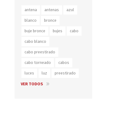
Iluminación
antena
antenas
azul
Jarcia
blanco
bronce
Pastecas y roldanas
buje bronce
bujes
cabo
Pinturas y antifouling
cabo blanco
NAUTOS
Remos/Bicheros
cabo preestirado
Elementos de Seguridad
cabo torneado
cabos
luces
luz
preestirado
Vestimenta
VER TODOS