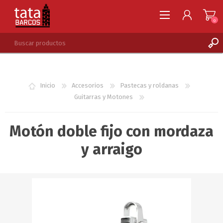
0
REGISTRARSE
INGRESAR
Inicio
Accesorios
Pastecas y roldanas
LISTA DE DESEOS
0
Guitarras y Motones
Motón doble fijo con mordaza
y arraigo