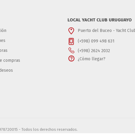
LOCAL YACHT CLUB URUGUAYO
ión
Puerto del Buceo - Yacht Cl
nes
(+598) 099 498 631
pras
(+598) 2624 2032
¿Cómo llegar?
de compras
 deseos
6978720015 - Todos los derechos reservados.