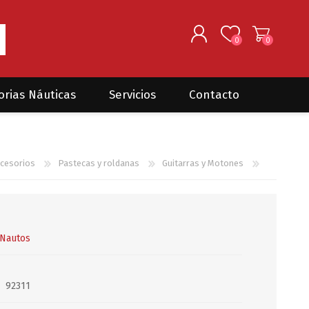
0
0
REGISTRARSE
orias Náuticas
Servicios
Contacto
INGRESAR
Seguros para barcos
DONOVAN MARINE
VELEROS
cesorios
Pastecas y roldanas
Guitarras y Motones
Coordinación de Trabajos de
Mantenimiento
Trámites en PNN y PNA
Traslados de embarcaciones
dentro y fuera del país
Nautos
Administración de
embarcaciones
92311
Compra de equipamiento en
plaza y el exterior