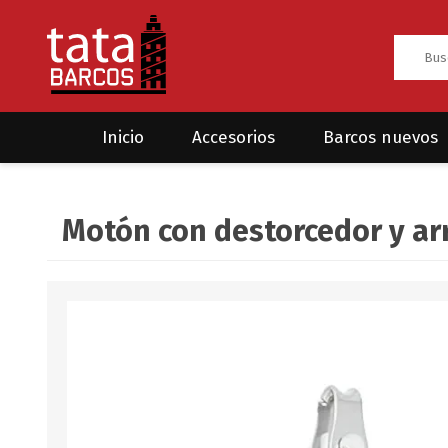
Inicio
Accesorios
Barcos nuevos
Anclas
Rodman
Motón con destorcedor y ar
CRUCEROS
HAYN
Ánodos
Sea Fox
Bombas
Cabos y amarres
Electrónica
Equipamiento
Grilletes/Guardacabos/Omegas