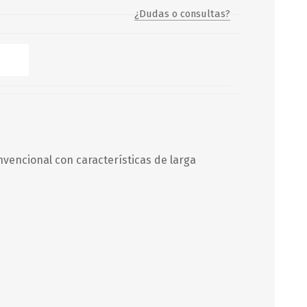
¿Dudas o consultas?
Servicio y mantenimiento de
Balsas Salvavidas
SCHAFER+PETERS GMBH
vencional con características de larga