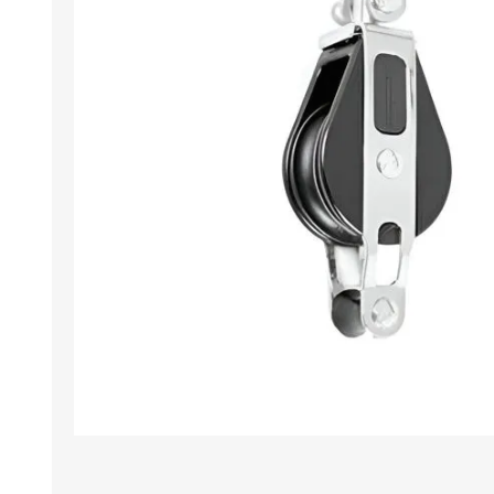
Iluminación
Jarcia
Pastecas y roldanas
Pinturas y antifouling
NAUTOS
Remos/Bicheros
Elementos de Seguridad
Vestimenta