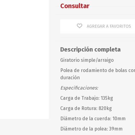
Baterías
Guardacabos
Consultar
Corazón
Chalecos
Omegas
Cables
Chalecos
Perno y Chaveta
AGREGAR A FAVORITOS
Defensas
Espárragos
Guitarras y Motones
Accesorios
Recto
Giratorios/Ganchos
Tensores, Terminales y
Otros
Torcido
otros
PETTIT PAINT
PIERPLAS
Descripción completa
Mantenimiento
Giratorio simple/arraigo
Optimist
Polea de rodamiento de bolas con
Resortes
duración
Rodillos
Especificaciones:
Rotores
Carga de Trabajo: 135kg
Servicios
Carga de Rotura: 820kg
Diámetro de la cuerda: 10mm
Diámetro de la polea: 39mm