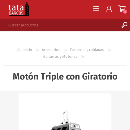
0
REGISTRARSE
INGRESAR
Inicio
Accesorios
Pastecas y roldanas
LISTA DE DESEOS
0
Guitarras y Motones
Motón Triple con Giratorio