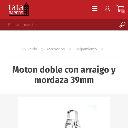
0
REGISTRARSE
INGRESAR
Inicio
Accesorios
Equipamiento
LISTA DE DESEOS
0
Moton doble con arraigo y
mordaza 39mm