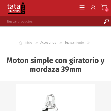
0
REGISTRARSE
INGRESAR
Inicio
Accesorios
Equipamiento
LISTA DE DESEOS
0
Moton simple con giratorio y
mordaza 39mm