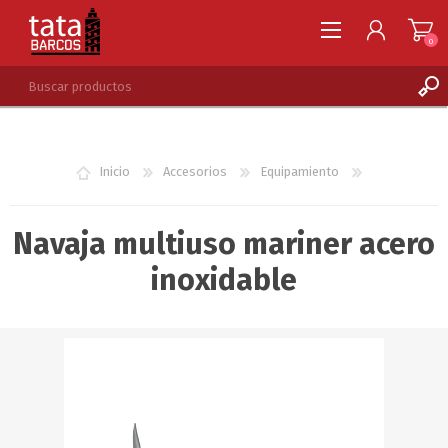
0
REGISTRARSE
INGRESAR
Inicio
Accesorios
Equipamiento
LISTA DE DESEOS
0
Navaja multiuso mariner acero
inoxidable