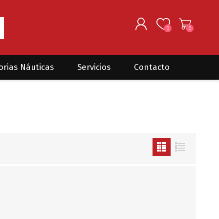
0
0
REGISTRARSE
orias Náuticas
Servicios
Contacto
INGRESAR
Seguros para barcos
DONOVAN MARINE
VELEROS
Coordinación de Trabajos de
Mantenimiento
Trámites en PNN y PNA
Traslados de embarcaciones
dentro y fuera del país
Administración de
embarcaciones
Compra de equipamiento en
plaza y el exterior