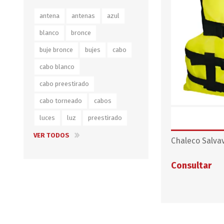
Iluminación
antena
antenas
azul
Jarcia
blanco
bronce
Pastecas y roldanas
buje bronce
bujes
cabo
Pinturas y antifouling
cabo blanco
NAUTOS
Remos/Bicheros
cabo preestirado
Elementos de Seguridad
cabo torneado
cabos
luces
luz
preestirado
Vestimenta
VER TODOS
Chaleco Salvav
Consultar