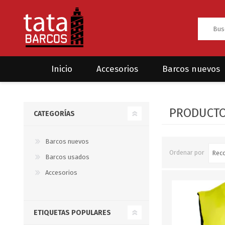
Inicio
Accesorios
Barcos nuevos
Anclas
Rodman
PRODUCTOS
CATEGORÍAS
CRUCEROS
HAYN
Ánodos
Sea Fox
Bombas
Barcos nuevos
Ordenar por
Barcos usados
Cabos y amarres
Accesorios
Electrónica
Equipamiento
ETIQUETAS POPULARES
Grilletes/Guardacabos/Omegas