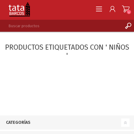
0
REGISTRARSE
PRODUCTOS ETIQUETADOS CON ' NIÑOS
INGRESAR
'
LISTA DE DESEOS
0
CATEGORÍAS