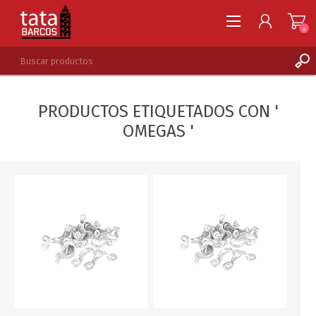
0
REGISTRARSE
PRODUCTOS ETIQUETADOS CON '
INGRESAR
OMEGAS '
LISTA DE DESEOS
0