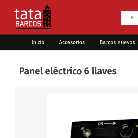
Inicio
Accesorios
Barcos nuevos
Anclas
Rodman
Panel eléctrico 6 llaves
CRUCEROS
HAYN
Ánodos
Sea Fox
Bombas
Cabos y amarres
Electrónica
Equipamiento
Grilletes/Guardacabos/Omegas