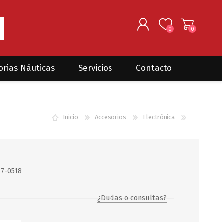
0
0
REGISTRARSE
orias Náuticas
Servicios
Contacto
INGRESAR
Seguros para barcos
DONOVAN MARINE
VELEROS
Inicio
Accesorios
Electrónica
Coordinación de Trabajos de
Mantenimiento
Trámites en PNN y PNA
Traslados de embarcaciones
dentro y fuera del país
7-0518
Administración de
embarcaciones
¿Dudas o consultas?
Compra de equipamiento en
plaza y el exterior