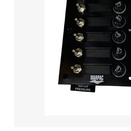
Iluminación
Jarcia
Pastecas y roldanas
Pinturas y antifouling
NAUTOS
Remos/Bicheros
Elementos de Seguridad
Vestimenta