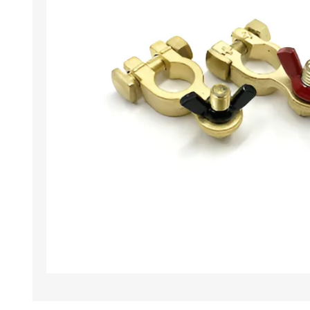
Iluminación
Jarcia
Pastecas y roldanas
Pinturas y antifouling
NAUTOS
Remos/Bicheros
Elementos de Seguridad
Vestimenta