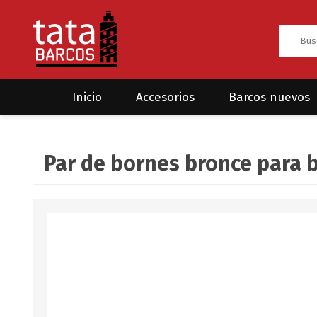
Inicio
Accesorios
Barcos nuevos
Anclas
Rodman
Par de bornes bronce para 
CRUCEROS
HAYN
Ánodos
Sea Fox
Bombas
Cabos y amarres
Electrónica
Equipamiento
Grilletes/Guardacabos/Omegas