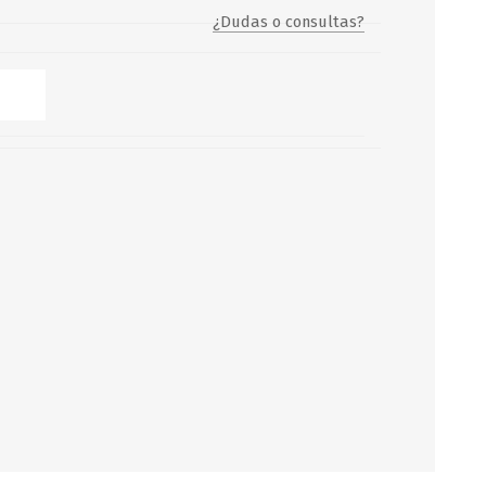
¿Dudas o consultas?
Servicio y mantenimiento de
Balsas Salvavidas
SCHAFER+PETERS GMBH