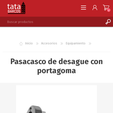
0
REGISTRARSE
INGRESAR
Inicio
Accesorios
Equipamiento
LISTA DE DESEOS
0
Pasacasco de desague con
portagoma