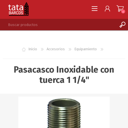
0
REGISTRARSE
INGRESAR
Inicio
Accesorios
Equipamiento
LISTA DE DESEOS
0
Pasacasco Inoxidable con
tuerca 1 1/4"