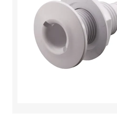
Iluminación
Jarcia
Pastecas y roldanas
Pinturas y antifouling
NAUTOS
Remos/Bicheros
Elementos de Seguridad
Vestimenta