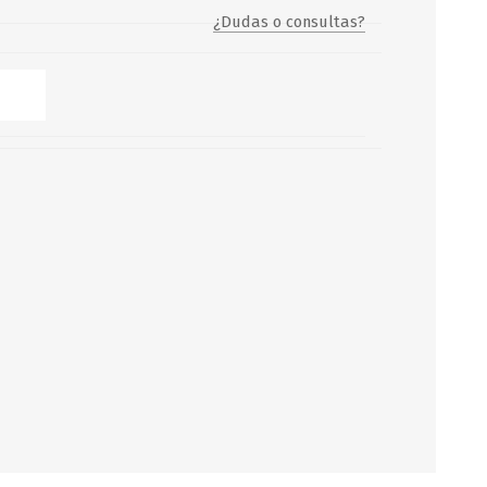
¿Dudas o consultas?
Servicio y mantenimiento de
Balsas Salvavidas
SCHAFER+PETERS GMBH