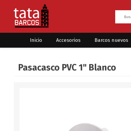
Inicio
Accesorios
Barcos nuevos
Anclas
Rodman
Pasacasco PVC 1" Blanco
CRUCEROS
HAYN
Ánodos
Sea Fox
Bombas
Cabos y amarres
Electrónica
Equipamiento
Grilletes/Guardacabos/Omegas