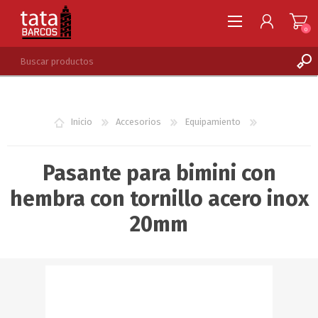
0
REGISTRARSE
INGRESAR
Inicio
Accesorios
Equipamiento
LISTA DE DESEOS
0
Pasante para bimini con
hembra con tornillo acero inox
20mm